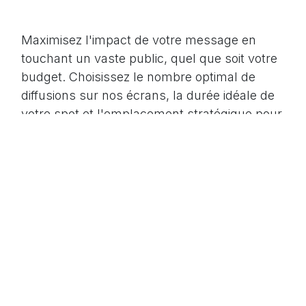
Maximisez l'impact de votre message en
touchant un vaste public, quel que soit votre
budget. Choisissez le nombre optimal de
diffusions sur nos écrans, la durée idéale de
votre spot et l'emplacement stratégique pour
une campagne parfaitement ciblée.
Prêt à nous faire confiance ?
Contactez-nous dès aujourd'hui pour vous engager
sur la voie d'une meilleure communication.